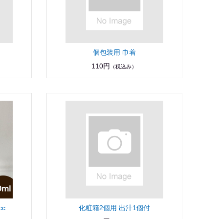
個包装用 巾着
110円
（税込み）
c
化粧箱2個用 出汁1個付