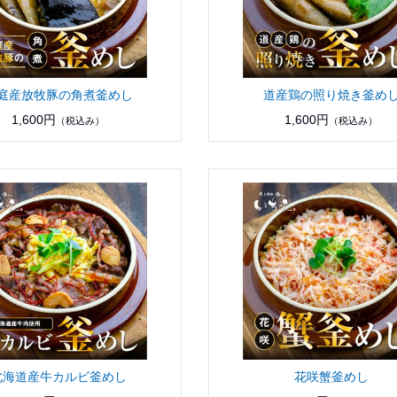
庭産放牧豚の角煮釜めし
道産鶏の照り焼き釜め
1,600円
1,600円
（税込み）
（税込み）
北海道産牛カルビ釜めし
花咲蟹釜めし