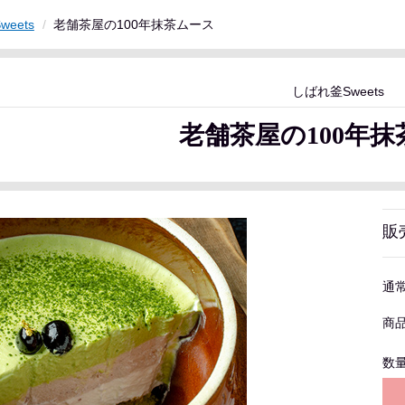
eets
老舗茶屋の100年抹茶ムース
しばれ釜Sweets
老舗茶屋の100年
販
通
商
数