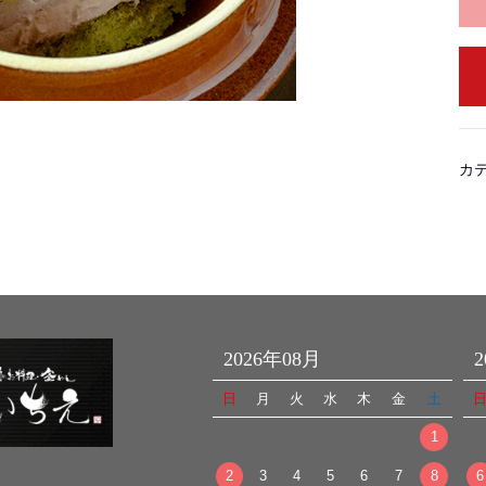
カ
2026年08月
日
月
火
水
木
金
土
1
2
3
4
5
6
7
8
6