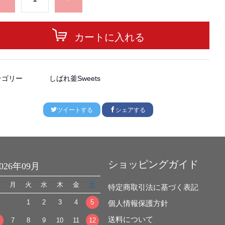
カートに入れる
テゴリー
しばれ釜Sweets
ツイートする
シェアする
ショッピングガイド
2026年09月
日
月
火
水
木
金
土
特定商取引法に基づく表記
1
2
3
4
5
個人情報保護方針
送料について
7
8
9
10
11
12